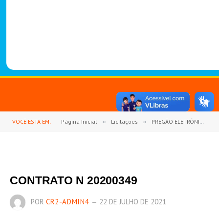
-
1
4
8
8
VOCÊ ESTÁ EM:
Página Inicial
»
Licitações
»
PREGÃO ELETRÔNICO Nº 03/2020 (AQUISIÇÃO DE GÊNEROS ALIMENTICIOS EM GERAIS, MATERIAIS DE COPA E COZINHA, MATERIAIS DE LIMPEZA E HIGIENIZAÇÃO)
CONTRATO N 20200349
POR
CR2-ADMIN4
22 DE JULHO DE 2021