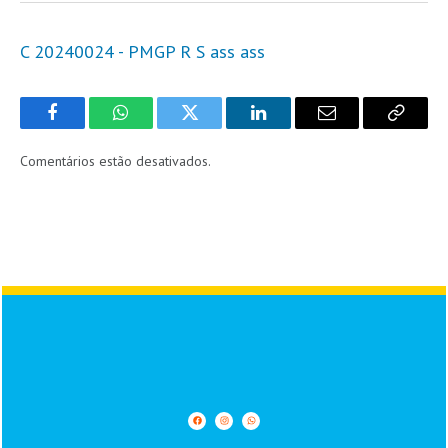
C 20240024 - PMGP R S ass ass
Facebook
WhatsApp
Twitter
LinkedIn
Email
Copy
Link
Comentários estão desativados.