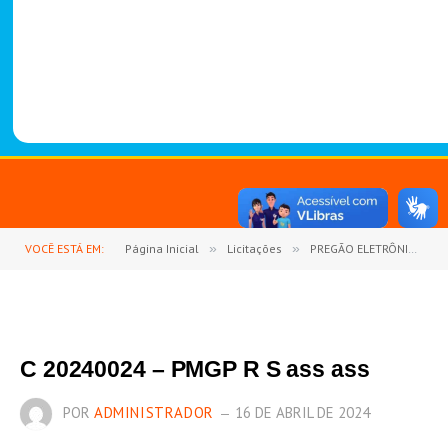
-
1
4
8
8
VOCÊ ESTÁ EM:
Página Inicial
»
Licitações
»
PREGÃO ELETRÔNICO Nº 06/2023-PMGP-SRP (REGISTRO DE PREÇOS PARA EVENTUAL AQUISIÇÃO DE MATERIAIS DE CONSTRUÇÕES, MATERIAIS ELÉTRICOS, FERRAMENTAS E PEÇAS DE ROÇADEIRAS E MOTOSSERRAS)
C 20240024 – PMGP R S ass ass
POR
ADMINISTRADOR
16 DE ABRIL DE 2024