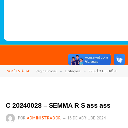
-
1
4
8
8
VOCÊ ESTÁ EM:
Página Inicial
»
Licitações
»
PREGÃO ELETRÔNICO Nº 06/2023-PMGP-SRP (REGISTRO DE PREÇOS PARA EVENTUAL AQUISIÇÃO DE MATERIAIS DE CONSTRUÇÕES, MATERIAIS ELÉTRICOS, FERRAMENTAS E PEÇAS DE ROÇADEIRAS E MOTOSSERRAS)
C 20240028 – SEMMA R S ass ass
POR
ADMINISTRADOR
16 DE ABRIL DE 2024