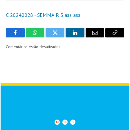
C 20240028 - SEMMA R S ass ass
Facebook
WhatsApp
Twitter
LinkedIn
Email
Copy
Link
Comentários estão desativados.