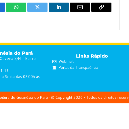
cebook
WhatsApp
Twitter
LinkedIn
Email
Copy
Link
anésia do Pará
Links Rápido
liveira S/N – Bairro
Webmail
Portal da Transpaência
01-13
 a Sexta das 08:00h às
eitura de Goianésia do Pará - © Copyright 2026 / Todos os direitos reser