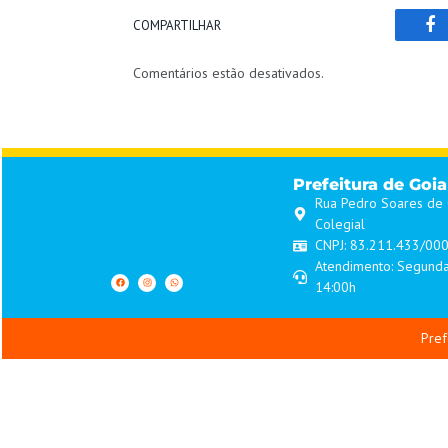
COMPARTILHAR
Fa
Comentários estão desativados.
Prefeitura de Goi
Rua Pedro Soares de O
Colegial
CNPJ: 83.211.433/00
Atendimento: Segunda
14:00h
Pref