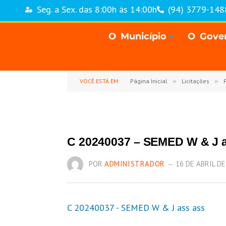
Seg. a Sex. das 8:00h às 14:00h
(94) 3779-148
O Município
O Gove
VOCÊ ESTÁ EM:
Página Inicial
»
Licitações
»
P
C 20240037 – SEMED W & J 
POR
ADMINISTRADOR
16 DE ABRIL DE
C 20240037 - SEMED W & J ass ass