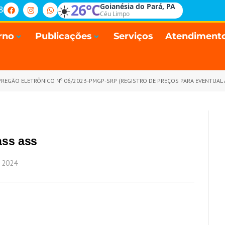
☀️
26°C
Goianésia do Pará, PA
8
Céu Limpo
rno
Publicações
Serviços
Atendiment
REGÃO ELETRÔNICO Nº 06/2023-PMGP-SRP (REGISTRO DE PREÇOS PARA EVENTUAL AQUISIÇÃO DE MATERIAIS DE CONSTRUÇÕES, 
ass ass
 2024