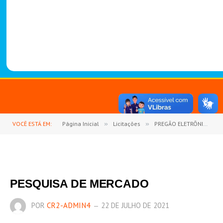
-
1
4
8
8
VOCÊ ESTÁ EM:
Página Inicial
»
Licitações
»
PREGÃO ELETRÔNICO Nº 13/2021 (REGISTRO DE PREÇOS PARA EVENTUAL AQUISIÇÃO DE MATERIAL DE CONSTRUÇÃO, FERRAMENTAS, UTENSÍLIOS, EPI’S, HIDRAULICA E ELÉTRICA)
PESQUISA DE MERCADO
POR
CR2-ADMIN4
22 DE JULHO DE 2021