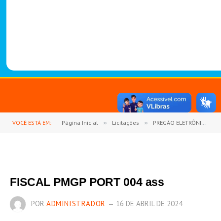
-
1
4
8
8
VOCÊ ESTÁ EM:
Página Inicial
»
Licitações
»
PREGÃO ELETRÔNICO Nº 18/2023-PMGP (REGISTRO DE PREÇOS PARA AQUISIÇÃO DE PNEUS E CÂMARAS DE AR, PARA ATENDER À FROTA DO MUNICÍPIO DE GOIANÉSIA DO PARÁ)
FISCAL PMGP PORT 004 ass
POR
ADMINISTRADOR
16 DE ABRIL DE 2024