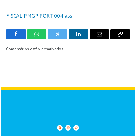
FISCAL PMGP PORT 004 ass
Facebook
WhatsApp
Twitter
LinkedIn
Email
Copy
Link
Comentários estão desativados.