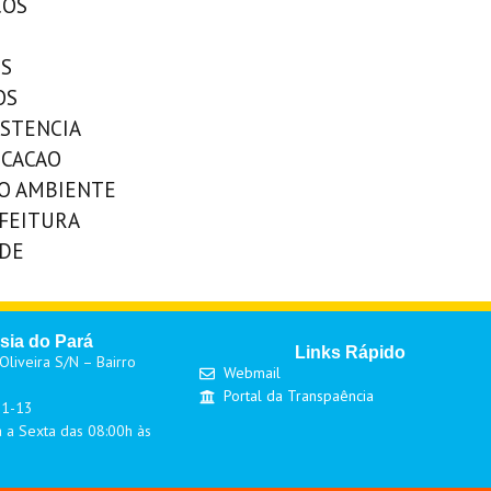
COS
OS
OS
ISTENCIA
UCACAO
IO AMBIENTE
EFEITURA
UDE
sia do Pará
Links Rápido
liveira S/N – Bairro
Webmail
Portal da Transpaência
01-13
 a Sexta das 08:00h às