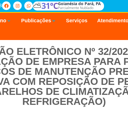
⛅
31°C
Goianésia do Pará, PA
8
Parcialmente Nublado
rno
Publicações
Serviços
Atendiment
O ELETRÔNICO Nº 32/20
AÇÃO DE EMPRESA PARA 
ÇOS DE MANUTENÇÃO PRE
VA COM REPOSIÇÃO DE P
RELHOS DE CLIMATIZAÇÃ
REFRIGERAÇÃO)