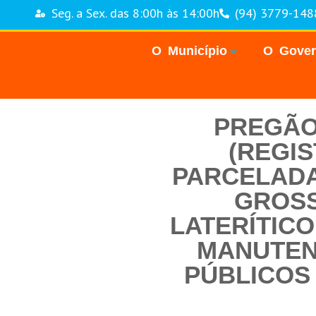
Seg. a Sex. das 8:00h às 14:00h
(94) 3779-148
O Município
O Gove
PREGÃO 
(REGI
PARCELADAS
GROSS
LATERÍTICO
MANUTEN
PÚBLICOS 