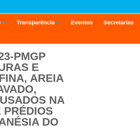
o
Transparência
Eventos
Secretarias
023-PMGP
URAS E
FINA, AREIA
AVADO,
M USADOS NA
 PRÉDIOS
IANÉSIA DO