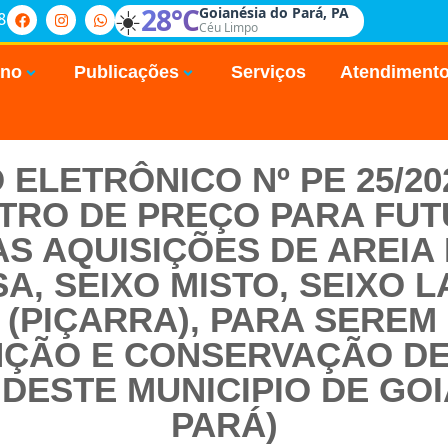
☀️
28°C
Goianésia do Pará, PA
8
Céu Limpo
rno
Publicações
Serviços
Atendiment
ELETRÔNICO Nº PE 25/2
STRO DE PREÇO PARA FUT
 AQUISIÇÕES DE AREIA 
A, SEIXO MISTO, SEIXO L
 (PIÇARRA), PARA SERE
ÇÃO E CONSERVAÇÃO DE
DESTE MUNICIPIO DE GO
PARÁ)