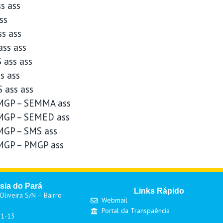
s ass
ss
s ass
ss ass
 ass ass
s ass
 ass ass
PMGP – SEMMA ass
MGP – SEMED ass
MGP – SMS ass
MGP – PMGP ass
sia do Pará
Links Rápido
liveira S/N – Bairro
Webmail
Portal da Transpaência
01-13