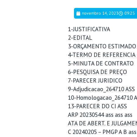
novembro 14, 2023
09:25
1-JUSTIFICATIVA
2-EDITAL
3-ORÇAMENTO ESTIMADO
4-TERMO DE REFERENCIA
5-MINUTA DE CONTRATO
6-PESQUISA DE PREÇO
7-PARECER JURIDICO
9-Adjudicacao_264710 ASS
10-Homologacao_264710 
13-PARECER DO CI ASS
ARP 20230544 ass ass ass
ATA DE ABERT. E JULGAME
C 20240205 – PMGP A B ass