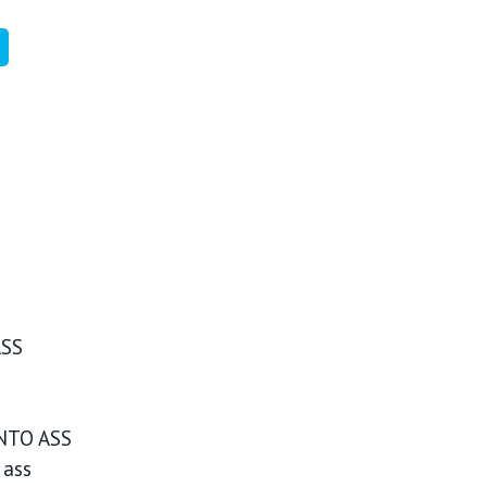
ASS
NTO ASS
 ass