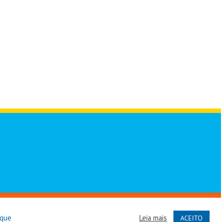
vados
ique
Leia mais
ACEITO