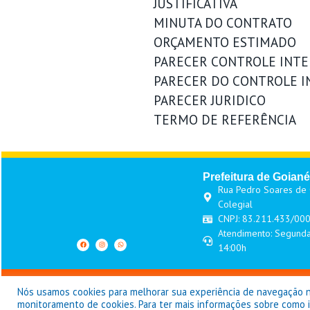
JUSTIFICATIVA
MINUTA DO CONTRATO
ORÇAMENTO ESTIMADO
PARECER CONTROLE INT
PARECER DO CONTROLE 
PARECER JURIDICO
TERMO DE REFERÊNCIA
Prefeitura de Goiané
Rua Pedro Soares de O
Colegial
CNPJ: 83.211.433/00
Atendimento: Segunda
14:00h
Pref
Nós usamos cookies para melhorar sua experiência de navegação no 
monitoramento de cookies. Para ter mais informações sobre como iss