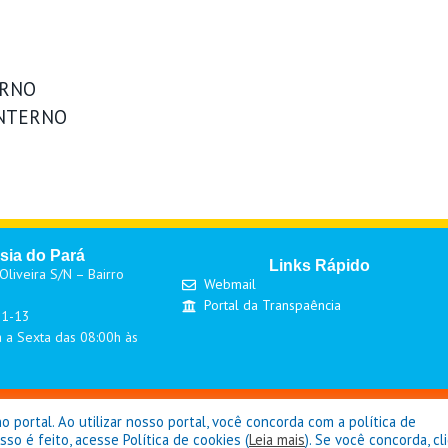
ERNO
INTERNO
sia do Pará
Links Rápido
liveira S/N – Bairro
Webmail
Portal da Transpaência
01-13
 a Sexta das 08:00h às
eitura de Goianésia do Pará - © Copyright 2026 / Todos os direitos reser
portal. Ao utilizar nosso portal, você concorda com a política de
o é feito, acesse Política de cookies (
Leia mais
). Se você concorda, cl