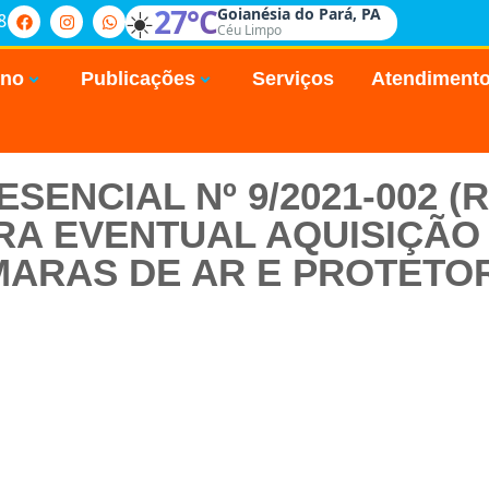
☀️
27°C
Goianésia do Pará, PA
8
Céu Limpo
rno
Publicações
Serviços
Atendiment
SENCIAL Nº 9/2021-002 (
RA EVENTUAL AQUISIÇÃO 
ARAS DE AR E PROTETO