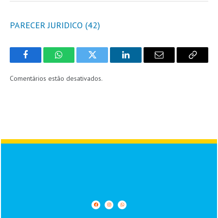
PARECER JURIDICO (42)
Facebook
WhatsApp
Twitter
LinkedIn
Email
Copy
Link
Comentários estão desativados.