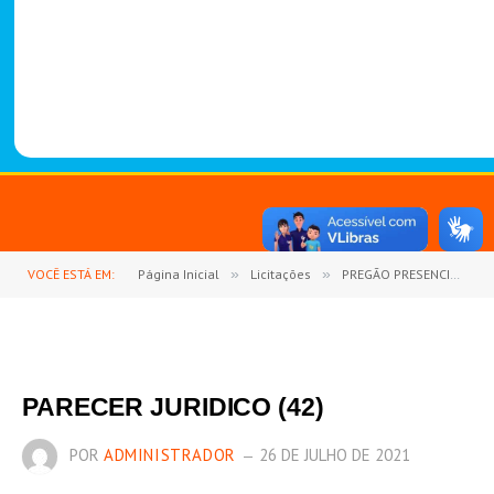
-
1
4
8
8
VOCÊ ESTÁ EM:
Página Inicial
»
Licitações
»
PREGÃO PRESENCIAL Nº 9/2021-004 (AQUISIÇÃO DE ROUPARIAS ESPECÍFICAS E HOSPITALARES)
PARECER JURIDICO (42)
POR
ADMINISTRADOR
26 DE JULHO DE 2021