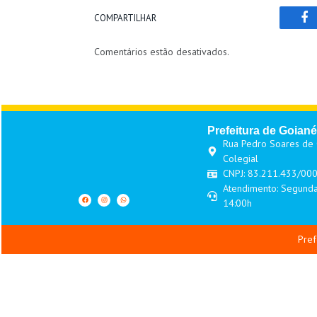
COMPARTILHAR
Fa
Comentários estão desativados.
Prefeitura de Goiané
Rua Pedro Soares de O
Colegial
CNPJ: 83.211.433/00
Atendimento: Segunda
14:00h
Pref