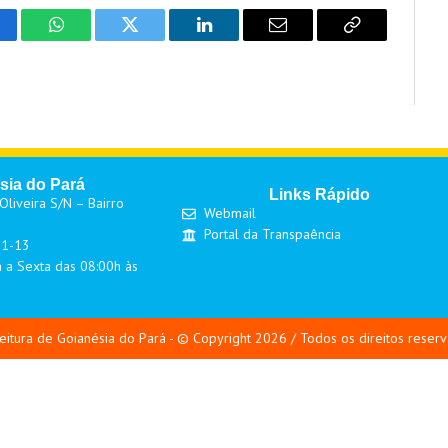
cebook
WhatsApp
Twitter
LinkedIn
Email
Copy
Link
sia do Pará
Links Rápido
liveira S/N – Bairro
Webmail
Portal da Transpaência
01-13
 a Sexta das 08:00h às
eitura de Goianésia do Pará - © Copyright 2026 / Todos os direitos reser