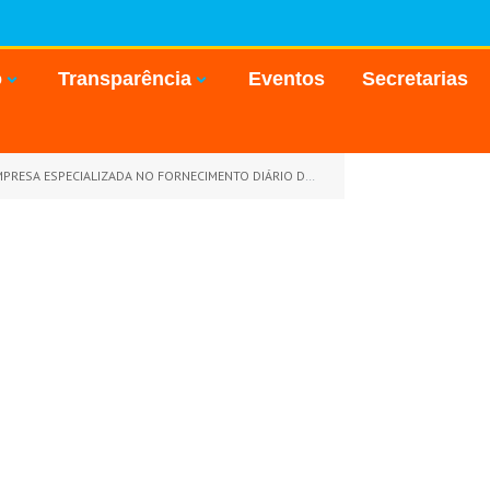
o
Transparência
Eventos
Secretarias
RIO DE REFEIÇÕES PRONTAS DO TIPO SELF-SERVICE, MARMITEX E COFFE BREAK)