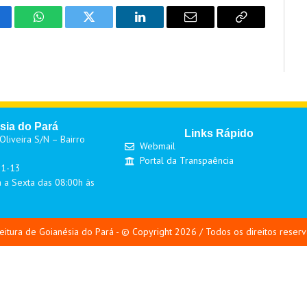
cebook
WhatsApp
Twitter
LinkedIn
Email
Copy
Link
sia do Pará
Links Rápido
liveira S/N – Bairro
Webmail
Portal da Transpaência
01-13
 a Sexta das 08:00h às
eitura de Goianésia do Pará - © Copyright 2026 / Todos os direitos reser