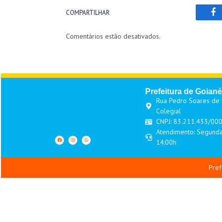
COMPARTILHAR
Fa
Comentários estão desativados.
Prefeitura de Goiané
Rua Pedro Soares de O
Colegial
CNPJ: 83.211.433/00
Atendimento: Segunda
14:00h
Pref