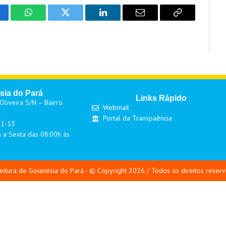
cebook
WhatsApp
Twitter
LinkedIn
Email
Copy
Link
sia do Pará
Links Rápido
liveira S/N – Bairro
Webmail
Portal da Transpaência
01-13
 a Sexta das 08:00h às
eitura de Goianésia do Pará - © Copyright 2026 / Todos os direitos reser