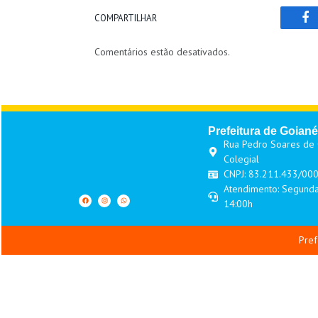
COMPARTILHAR
Fa
Comentários estão desativados.
Prefeitura de Goiané
Rua Pedro Soares de O
Colegial
CNPJ: 83.211.433/00
Atendimento: Segunda
14:00h
Pref