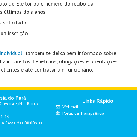
tulo de Eleitor ou o número do recibo da
s últimos dois anos
 solicitados
ua inscrição
ndividual”
também te deixa bem informado sobre
izar: direitos, benefícios, obrigações e orientações
clientes e até contratar um funcionário.
sia do Pará
Links Rápido
liveira S/N – Bairro
Webmail
Portal da Transpaência
01-13
 a Sexta das 08:00h às