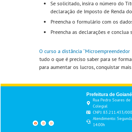
Se solicitado, insira o número do Tí
declaração de Imposto de Renda do
Preencha o formulário com os dados
Preencha as declarações e conclua s
O curso a distância “Microempreendedor I
tudo o que é preciso saber para se formal
para aumentar os lucros, conquistar mais 
Prefeitura de Goiané
Rua Pedro Soares de O
Colegial
CNPJ: 83.211.433/00
Atendimento: Segunda
14:00h