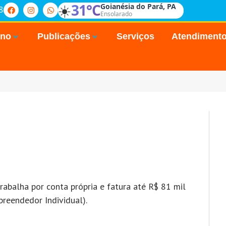
☀️
31°C
Goianésia do Pará, PA
8
Ensolarado
rno
Publicações
Serviços
Atendiment
abalha por conta própria e fatura até R$ 81 mil
reendedor Individual).