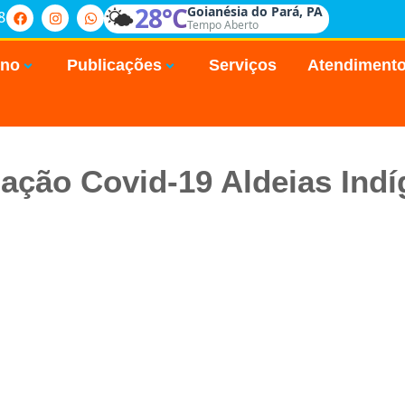
🌤️
28°C
Goianésia do Pará, PA
8
Tempo Aberto
rno
Publicações
Serviços
Atendiment
ação Covid-19 Aldeias Ind