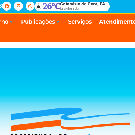
☀️
26°C
Goianésia do Pará, PA
8
Ensolarado
rno
Publicações
Serviços
Atendiment