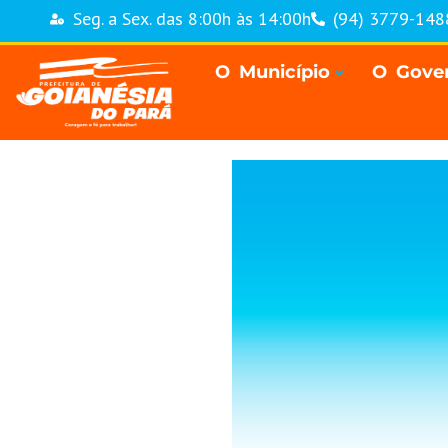
Seg. a Sex. das 8:00h às 14:00h
(94) 3779-148
O Município
O Gove