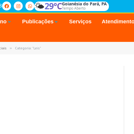
🌤️
29°C
Goianésia do Pará, PA
8
Tempo Aberto
rno
Publicações
Serviços
Atendiment
iais
»
Categoria: "Leis"