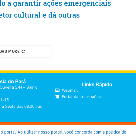
do a garantir ações emergenciais
tor cultural e dá outras
OAD MORE
sia do Pará
Links Rápido
liveira S/N – Bairro
Webmail
Portal da Transpaência
01-13
 a Sexta das 08:00h às
eitura de Goianésia do Pará - © Copyright 2026 / Todos os direitos reser
portal. Ao utilizar nosso portal, você concorda com a política de