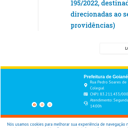
195/2022, destina
direcionadas ao se
providências)
L
Prefeitura de Goiané
Rua Pedro Soares de O
Colegial
CNPJ: 83.211.433/00
Atendimento: Segunda
14:00h
Pref
Nós usamos cookies para melhorar sua experiência de navegação no 