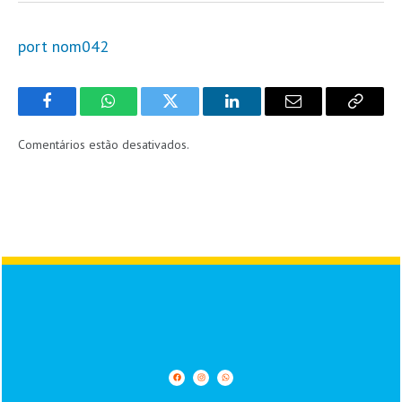
port nom042
Facebook
WhatsApp
Twitter
LinkedIn
Email
Copy
Link
Comentários estão desativados.