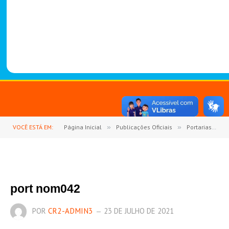
-
1
4
8
8
VOCÊ ESTÁ EM:
Página Inicial
»
Publicações Oficiais
»
Portarias
»
port nom042
POR
CR2-ADMIN3
23 DE JULHO DE 2021