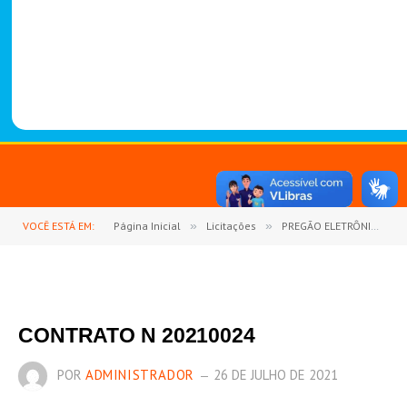
-
1
4
8
8
VOCÊ ESTÁ EM:
Página Inicial
»
Licitações
»
PREGÃO ELETRÔNICO Nº 001/2021 (AQUISIÇÃO EMERGENCIAL DE 03 AMBULÂNCIA TIPO A – SIMPLES REMOÇÃO TIPO PICK-UP 4X4)
CONTRATO N 20210024
POR
ADMINISTRADOR
26 DE JULHO DE 2021