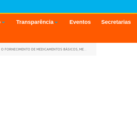
o
Transparência
Eventos
Secretarias
S DE CONTROLE ESPECIAL, MATERIAL TÉCNICO HOSPITALAR E MATERIAL ODONTOLÓGICO)