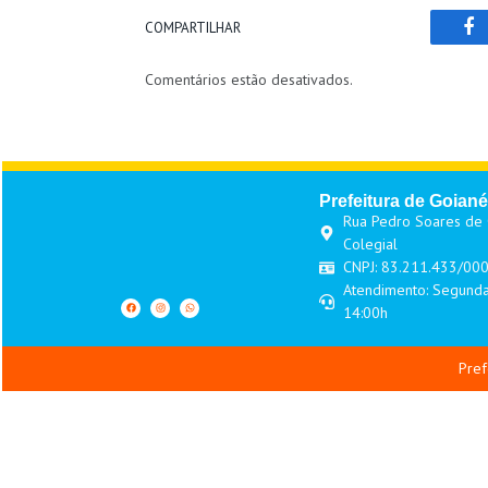
COMPARTILHAR
Fa
Comentários estão desativados.
Prefeitura de Goiané
Rua Pedro Soares de O
Colegial
CNPJ: 83.211.433/00
Atendimento: Segunda
14:00h
Pref