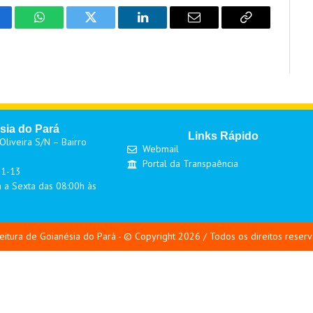
cebook
WhatsApp
Twitter
LinkedIn
Email
Copy
Link
sia do Pará
Links Rápido
liveira S/N – Bairro
Webmail
Portal da Transpaência
01-13
 a Sexta das 08:00h às
eitura de Goianésia do Pará - © Copyright 2026 / Todos os direitos reser