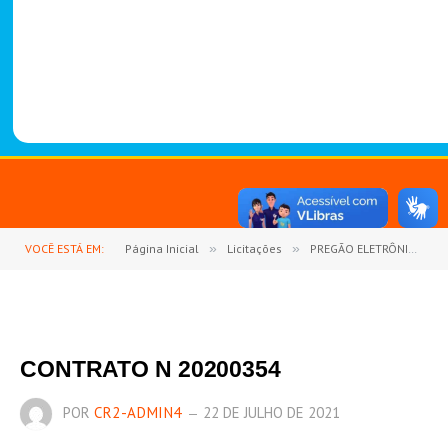
-
1
4
8
8
VOCÊ ESTÁ EM:
Página Inicial
»
Licitações
»
PREGÃO ELETRÔNICO Nº 03/2020 (AQUISIÇÃO DE GÊNEROS ALIMENTICIOS EM GERAIS, MATERIAIS DE COPA E COZINHA, MATERIAIS DE LIMPEZA E HIGIENIZAÇÃO)
CONTRATO N 20200354
POR
CR2-ADMIN4
22 DE JULHO DE 2021