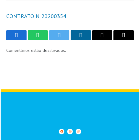
CONTRATO N 20200354
Facebook
WhatsApp
Twitter
LinkedIn
Email
Copy
Link
Comentários estão desativados.