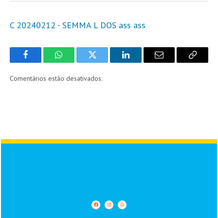
C 20240212 - SEMMA L DOS ass ass
Facebook
WhatsApp
Twitter
LinkedIn
Email
Copy
Link
Comentários estão desativados.