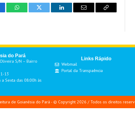
cebook
WhatsApp
Twitter
LinkedIn
Email
Copy
Link
sia do Pará
Links Rápido
liveira S/N – Bairro
Webmail
Portal da Transpaência
01-13
 a Sexta das 08:00h às
eitura de Goianésia do Pará - © Copyright 2026 / Todos os direitos reser