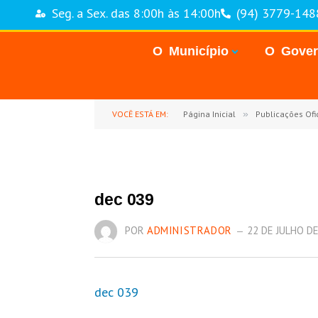
Seg. a Sex. das 8:00h às 14:00h
(94) 3779-148
O Município
O Gove
VOCÊ ESTÁ EM:
Página Inicial
»
Publicações Ofic
dec 039
POR
ADMINISTRADOR
22 DE JULHO D
dec 039