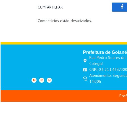
COMPARTILHAR
Fa
Comentários estão desativados.
Prefeitura de Goiané
Rua Pedro Soares de O
Colegial
CNPJ: 83.211.433/00
Atendimento: Segunda
14:00h
Pref