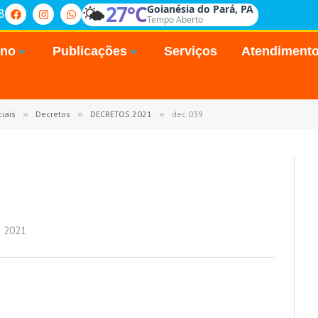
🌤️
27°C
Goianésia do Pará, PA
8
Tempo Aberto
rno
Publicações
Serviços
Atendiment
iais
»
Decretos
»
DECRETOS 2021
»
dec 039
E 2021