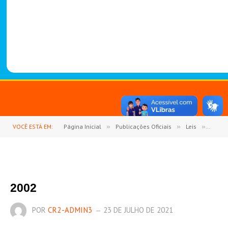
-
1
4
8
8
VOCÊ ESTÁ EM:
Página Inicial
»
Publicações Oficiais
»
Leis
»
LEI Nº
2002
POR
CR2-ADMIN3
23 DE JULHO DE 2021