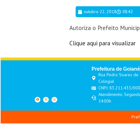
outubro 22, 2018
08:42
Autoriza o Prefeito Municipa
Clique aqui para visualizar
Prefeitura de Goiané
Rua Pedro Soares de O
Colegial
CNPJ: 83.211.433/00
Atendimento: Segunda
14:00h
Pref