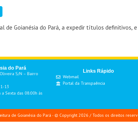
l de Goianésia do Pará, a expedir títulos definitivos, 
sia do Pará
Links Rápido
liveira S/N – Bairro
Webmail
Portal da Transpaência
01-13
 a Sexta das 08:00h às
eitura de Goianésia do Pará - © Copyright 2026 / Todos os direitos reser