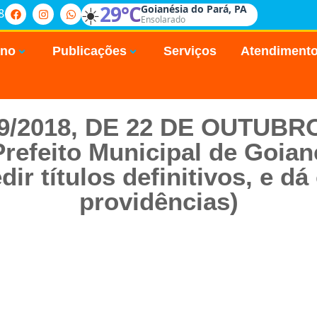
☀️
29°C
Goianésia do Pará, PA
8
Ensolarado
rno
Publicações
Serviços
Atendiment
99/2018, DE 22 DE OUTUBR
Prefeito Municipal de Goian
dir títulos definitivos, e dá
providências)