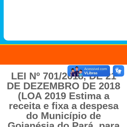
-
1
4
8
8
LEI Nº 701/2018, DE 21
DE DEZEMBRO DE 2018
(LOA 2019 Estima a
receita e fixa a despesa
do Município de
Goianésia do Pará, para