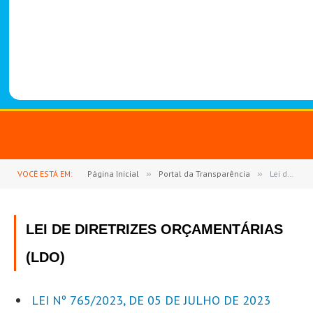
-
1
4
8
8
VOCÊ ESTÁ EM:
Página Inicial
»
Portal da Transparência
»
Lei de Diretrizes Orçamentárias (LDO)
LEI DE DIRETRIZES ORÇAMENTÁRIAS
(LDO)
LEI Nº 765/2023, DE 05 DE JULHO DE 2023