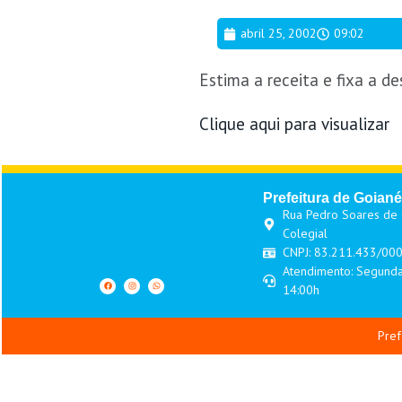
abril 25, 2002
09:02
Estima a receita e fixa a d
Clique aqui para visualizar
Prefeitura de Goiané
Rua Pedro Soares de O
Colegial
CNPJ: 83.211.433/00
Atendimento: Segunda
14:00h
Pref