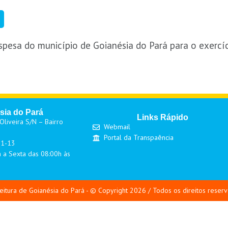
espesa do município de Goianésia do Pará para o exercí
sia do Pará
Links Rápido
liveira S/N – Bairro
Webmail
Portal da Transpaência
01-13
 a Sexta das 08:00h às
eitura de Goianésia do Pará - © Copyright 2026 / Todos os direitos reser