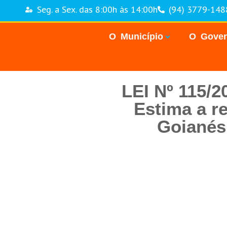
Seg. a Sex. das 8:00h às 14:00h
(94) 3779-148
O Município
O Gove
LEI Nº 115/
Estima a re
Goianési