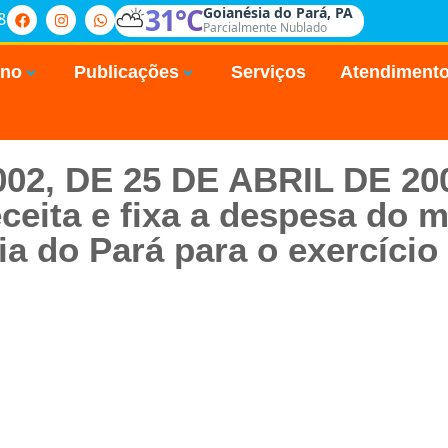
⛅
31°C
Goianésia do Pará, PA
8
Parcialmente Nublado
rno
Publicações
Serviços
Atendiment
2002, DE 25 DE ABRIL DE 20
ceita e fixa a despesa do 
a do Pará para o exercício